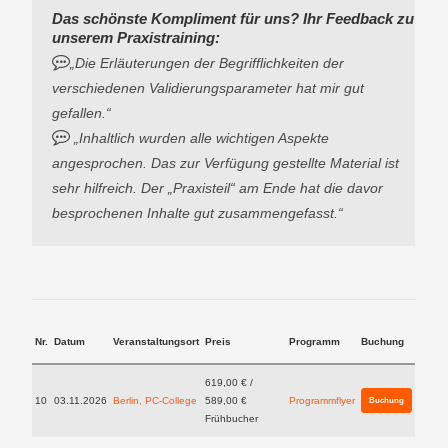
Das schönste Kompliment für uns? Ihr Feedback zu
unserem Praxistraining:
„Die Erläuterungen der Begrifflichkeiten der
verschiedenen Validierungsparameter hat mir gut
gefallen.“
„Inhaltlich wurden alle wichtigen Aspekte
angesprochen. Das zur Verfügung gestellte Material ist
sehr hilfreich. Der „Praxisteil“ am Ende hat die davor
besprochenen Inhalte gut zusammengefasst.“
Nr.
Datum
Veranstaltungsort
Preis
Programm
Buchung
619,00 € /
10
03.11.2026
Berlin, PC-College
589,00 €
Programmflyer
Buchung
Frühbucher