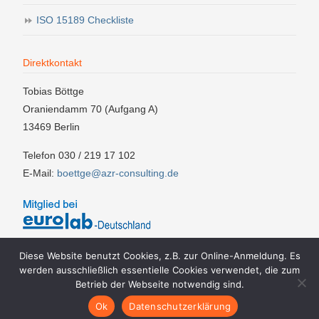
ISO 15189 Checkliste
Direktkontakt
Tobias Böttge
Oraniendamm 70 (Aufgang A)
13469 Berlin
Telefon 030 / 219 17 102
E-Mail:
boettge@azr-consulting.de
Diese Website benutzt Cookies, z.B. zur Online-Anmeldung. Es
werden ausschließlich essentielle Cookies verwendet, die zum
Betrieb der Webseite notwendig sind.
Impressum
AGBs
Teilnahmebedingungen
Datenschutzerklärung
Ok
Datenschutzerklärung