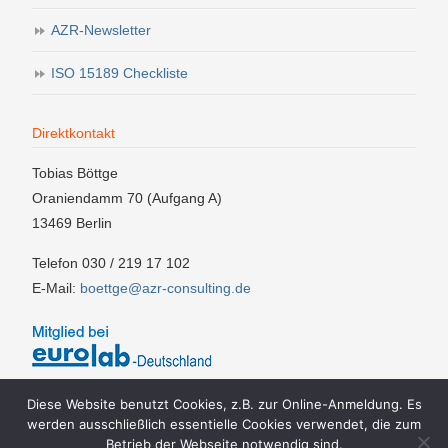
AZR-Newsletter
ISO 15189 Checkliste
Direktkontakt
Tobias Böttge
Oraniendamm 70 (Aufgang A)
13469 Berlin
Telefon 030 / 219 17 102
E-Mail:
boettge@azr-consulting.de
Diese Website benutzt Cookies, z.B. zur Online-Anmeldung. Es
werden ausschließlich essentielle Cookies verwendet, die zum
Betrieb der Webseite notwendig sind.
Impressum
AGBs
Teilnahmebedingungen