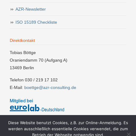
AZR-Newsletter
ISO 15189 Checkliste
Direktkontakt
Tobias Böttge
Oraniendamm 70 (Aufgang A)
13469 Berlin
Telefon 030 / 219 17 102
E-Mail:
boettge@azr-consulting.de
Diese Website benutzt Cookies, z.B. zur Online-Anmeldung. Es
werden ausschließlich essentielle Cookies verwendet, die zum
Betrieb der Webseite notwendig sind.
Impressum
AGBs
Teilnahmebedingungen