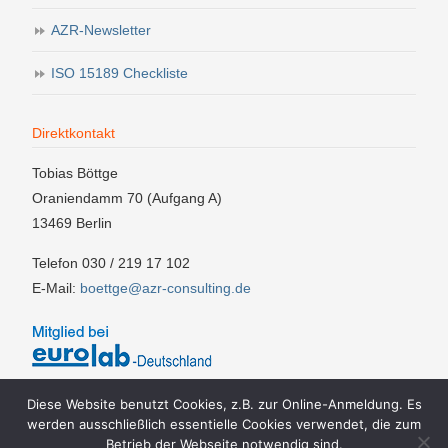
AZR-Newsletter
ISO 15189 Checkliste
Direktkontakt
Tobias Böttge
Oraniendamm 70 (Aufgang A)
13469 Berlin
Telefon 030 / 219 17 102
E-Mail:
boettge@azr-consulting.de
Diese Website benutzt Cookies, z.B. zur Online-Anmeldung. Es
werden ausschließlich essentielle Cookies verwendet, die zum
Betrieb der Webseite notwendig sind.
Impressum
AGBs
Teilnahmebedingungen