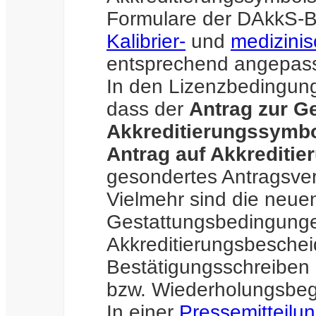
Formulare der DAkkS-B
Kalibrier-
und
medizinis
entsprechend angepass
In den Lizenzbedingung
dass der
Antrag zur G
Akkreditierungssymbo
Antrag auf Akkreditier
gesondertes Antragsverf
Vielmehr sind die neue
Gestattungsbedingungen
Akkreditierungsbeschei
Bestätigungsschreiben 
bzw. Wiederholungsbeg
In einer
Pressemitteilu