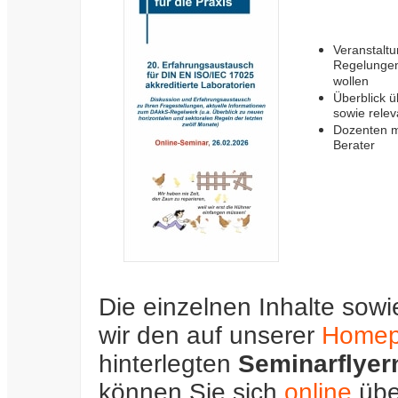
Veranstaltu
Regelungen
wollen
Überblick 
sowie rele
Dozenten mi
Berater
Die einzelnen Inhalte sow
wir den auf unserer
Home
hinterlegten
Seminarflyer
können Sie sich
online
übe