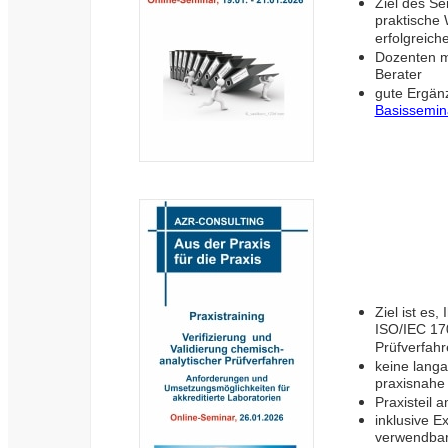
Ziel des Se
praktische 
erfolgreic
Dozenten mi
Berater
gute Ergän
Basissemin
Ziel ist es
ISO/IEC 170
Prüfverfahr
keine langa
praxisnahe
Praxisteil 
inklusive E
verwendbar 