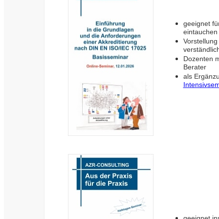
geeignet fü
eintauchen
Vorstellun
verständli
Dozenten mi
Berater
als Ergänz
Intensivsem
geeignet in